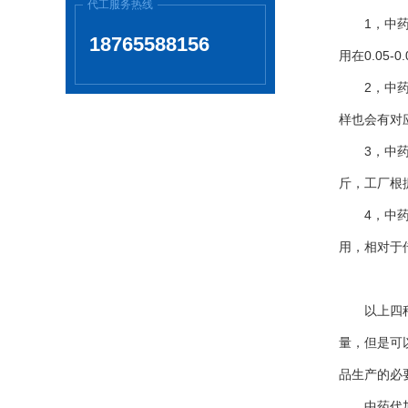
代工服务热线
1，中药粉
18765588156
用在0.05-
2，中药粉
样也会有对应
3，中药粉
斤，工厂根
4，中药粉
用，相对于
以上四种不
量，但是可
品生产的必
中药代加工