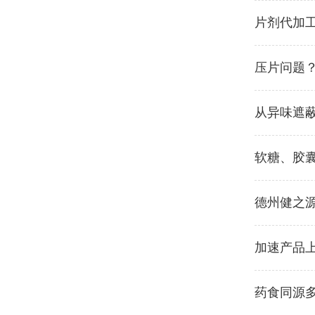
片剂代加
压片问题
从异味遮
软糖、胶
德州健之
加速产品
药食同源