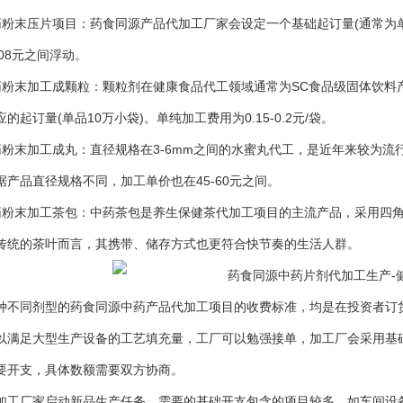
末压片项目：药食同源产品代加工厂家会设定一个基础起订量(通常为单
0.08元之间浮动。
末加工成颗粒：颗粒剂在健康食品代工领域通常为SC食品级固体饮料产品
的起订量(单品10万小袋)。单纯加工费用为0.15-0.2元/袋。
末加工成丸：直径规格在3-6mm之间的水蜜丸代工，是近年来较为流行
据产品直径规格不同，加工单价也在45-60元之间。
末加工茶包：中药茶包是养生保健茶代加工项目的主流产品，采用四角
传统的茶叶而言，其携带、储存方式也更符合快节奏的生活人群。
同剂型的药食同源中药产品代加工项目的收费标准，均是在投资者订货
以满足大型生产设备的工艺填充量，工厂可以勉强接单，加工厂会采用基
要开支，具体数额需要双方协商。
厂家启动新品生产任务，需要的基础开支包含的项目较多，如车间设备