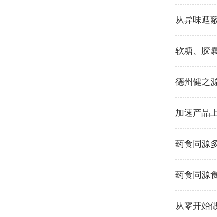
从异味遮
软糖、胶
德州健之
加速产品
药食同源
药食同源
从零开始做