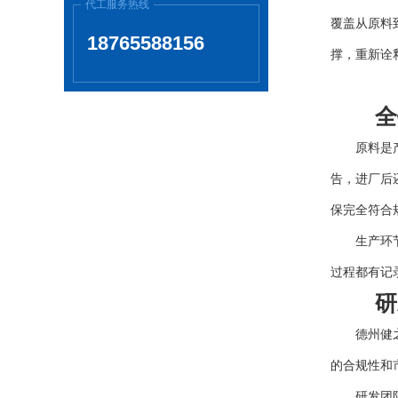
代工服务热线
覆盖从原料
18765588156
撑，重新诠
全链
原料是产品
告，进厂后
保完全符合
生产环节则
过程都有记
研发
德州健之源
的合规性和
研发团队以