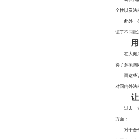
全性以及法
此外，公司
证了不同批
用认
在大健康食
得了多项国
而这些认证
对国内外法
让合
过去，合规
方面：
对于合作品