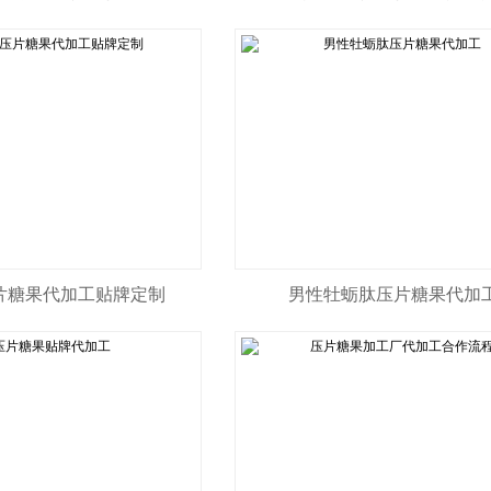
片糖果代加工贴牌定制
男性牡蛎肽压片糖果代加