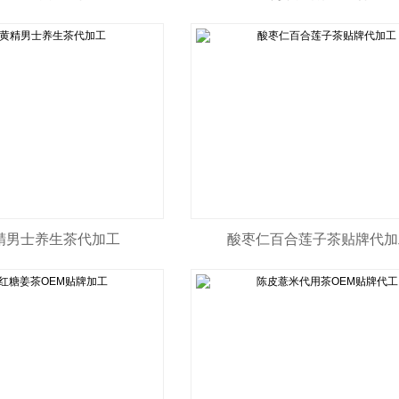
精男士养生茶代加工
酸枣仁百合莲子茶贴牌代加