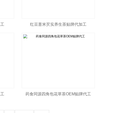
代工
红豆薏米芡实养生茶贴牌代加工
代工
药食同源四角包花草茶OEM贴牌代工