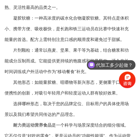
熟、灵活性最高的品类之一。
凝胶软糖：一种高浓度的碳水化合物凝胶软糖。其特点是体积
小、携带方便、吸收极快，是长跑和铁三运动员在比赛中快速补充
能量的首选。配方上需特别注意口感的顺滑度和避免过于甜腻。
片剂颗粒：通常以燕麦、坚果、果干等为基础，结合糖浆和功
能成分压制而成。它能提供更持续的饱腹感和能量释放，适合在长
代加工多少起做？
时间训练或户外活动中作为“移动餐食”补充。
其他形态：如能量胶糖、咀嚼物等新兴形态，更侧重于口感和
便携性的创新，对吸引年轻用户和轻度运动人群有较好效果。
选择哪种形态，取决于您的品牌定位、目标用户的具体使用场
景以及我们希望共同传达的产品理念。
耐力类运动营养食品
是一个科学与场景深度结合的细分领域。
它不仅仅是“好吃的零食”，更是运动员的“功能性能源”。作为运动营