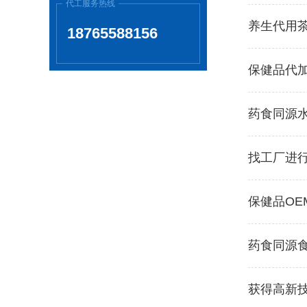
代工服务热线
养生代用
18765588156
保健品代
药食同源
找工厂进
保健品OE
药食同源
获得高新