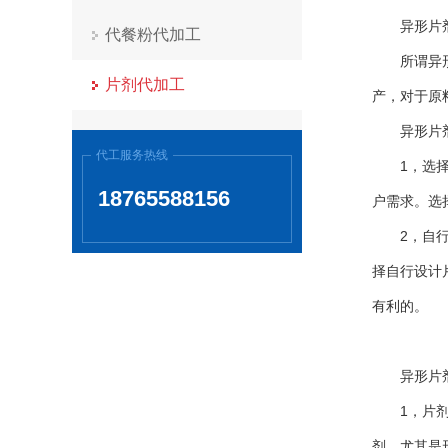
异形片剂
代餐粉代加工
所谓异形片
片剂代加工
产，对于原
异形片剂
代工服务热线
1，选择加
18765588156
户需求。选
2，自行定
择自行设计
有利的。
异形片剂
1，片剂硬
剂，尤其是