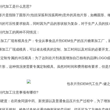
代加工是什么意思?
是指除了圆形片(包括深弧和浅弧两种)意外的其他片形，如椭圆形、
料的可压性要求较高，同时因为产品的形状较为复杂，对于生产人员的技
代加工的两种不同情况：
工厂现有模具生产：专业从事食品片剂OEM生产的压片糖果加工厂，
择加工厂现成模具，可以省去模具的定制、加工时间以及对应的必要开支
制专属的冲压模具：为了达到在片剂表面增加自己独有的品牌LOGO或
片形，这种情况便需要专属定制模具。虽然对时间和费用都有要求，但是
代加工注意事项有哪些?
度：在药食同源中药、新资源以及普通食品压片生产过程中，为了增加
形状不规则、棱角过多的卡通动物形状的产品时，切不可为了方便生产使