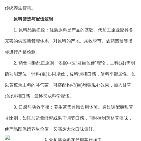
传统养生智慧。
原料筛选与配伍逻辑
1. 原料品质把控：优质原料是产品的基础。代加工企业应具备
完善的供应商管理体系，对原料的产地、采收季节、农药残留等指
标进行严格检测。
2. 药食同源配伍原则：依据中医“君臣佐使”理论，主料(君)需明
确功能定位，辅料(臣)协同增效，佐料调和口感，使料平衡属性。如
以黄芪为主料的补气茶，可搭配枸杞(臣)增强滋补效果，加入甘草
(佐)调和口感，最终形成科学配伍。
3. 口感与功效平衡：养生茶需兼顾饮用体验。通过调配酸甜苦
甘比例，如添加适量蜂蜜或果干调节口感，同时控制药材苦涩味，
使产品既保留养生价值，又满足大众口味偏好。